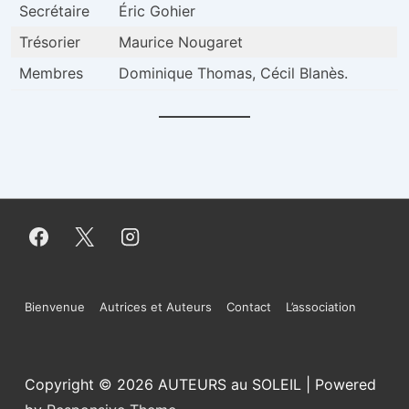
Secrétaire
Éric Gohier
Trésorier
Maurice Nougaret
Membres
Dominique Thomas, Cécil Blanès.
Menu
Bienvenue
Autrices et Auteurs
Contact
L’association
du
bas
Copyright © 2026
AUTEURS au SOLEIL
| Powered