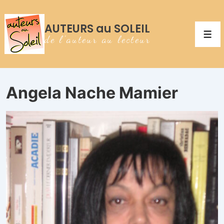
↓
passer
au
AUTEURS au SOLEIL
contenu
Men
principal
de l'auteur au lecteur
Angela Nache Mamier