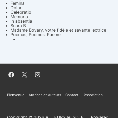
Femina
Dolor
Celebratio
Memoria
In absentia
Scara B
Madame Bovary, votre fidèle et savante lectrice
Poemas, Poèmes, Poeme
Menu
Bienvenue
Autrices et Auteurs
Contact
L’association
du
bas
Copyright © 2026
AUTEURS au SOLEIL
| Powered